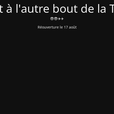
t à l'autre bout de la T
😎😎✈️✈️
Réouverture le 17 août