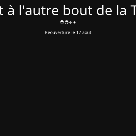
t à l'autre bout de la T
😎😎✈️✈️
Réouverture le 17 août