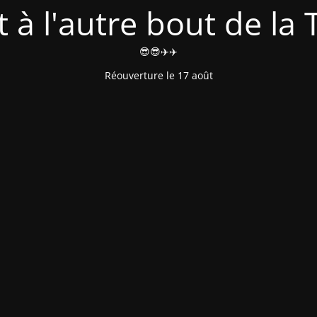
t à l'autre bout de la T
😎😎✈️✈️
Réouverture le 17 août